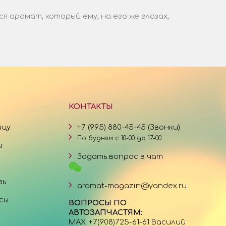
аромат, который ему, на его же глазах,
КОНТАКТЫ
ицу
+7 (995) 880-45-45 (Звонки)
По будням с 10-00 до 17-00
и
Задать вопрос в чат
зь
aromat-magazin@yandex.ru
сы
ВОПРОСЫ ПО
АВТОЗАПЧАСТЯМ:
MAX: +7(908)725-61-61 Василий