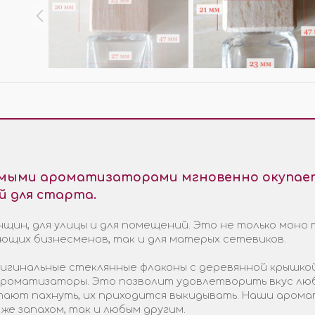
МО-КОДЫ
АРКИ
(при заказе от 10 000 ₽)
емыми ароматизаторами мгновенно окупает
й для старта.
щин, для улицы и для помещений. Это не только моно 
ающих бизнесменов, так и для матерых сетевиков.
гинальные стеклянные флаконы с деревянной крышкой
 ароматизаторы. Это позволит удовлетворить вкус лю
стают пахнуть, их приходится выкидывать. Наши арома
 же запахом, так и любым другим.