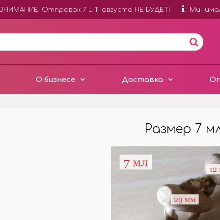
ВНИМАНИЕ! Отправок 7 и 11 августа НЕ БУДЕТ!
Минимал
О бизнесе
Доставка
О
Размер 7 м
УШКИ КОНЦЕНТРАТ
ФЛАКОНЫ ДЛЯ
АВТОПАРФЮМА
ШКИ ПО 100 МЛ
БЕЗ ЛОГОТИПОВ
АТЮРЫ ПО 12 МЛ
С ЛОГОТИПАМИ НА СТЕКЛ
ШКИ ПО 250 МЛ
С ЛОГОТИПАМИ НА КРЫШК
ШКИ ОТ 1 ЛИТРА
ДЕРЕВЯННЫЕ БОЧОНКИ
ВКИ К ОТДУШКАМ