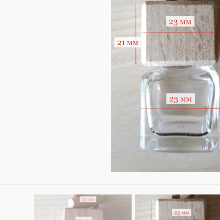
ОЧКИ РОТАНГ/ ФИБРА
ДРУГИЕ АРОМАТИЗАТ
ТУЧНО
УНИВЕРСАЛЬНЫЕ АРОМА
ОВКИ ПО 100 ШТ
НА ДЕФЛЕКТОР АВТО
КОНЫ/ КРЫШКИ
АКЦИИ/ РАСПРОДАЖ
ЛЬНИЦЫ/ ПЭТ
АРОМАТЫ ПО АКЦИИ
ЕРЫ (СКИДКИ!)
ТОВАРЫ ПО АКЦИИ
АЙЗЕРЫ
РАСПРОДАЖА
КИ/ РАСПЫЛИТЕЛИ
МО-КОДЫ/ ПОДАРКИ