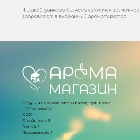
Фишкой данного бизнеса является возможност
заправляют в выбранный ароматизатор!
Отдушки и ароматизаторы в авто, в дом, в офис!
ИП Горюнова О.С.
© 2020
Онлайн всего:
2
Гостей:
1
Пользователей:
1