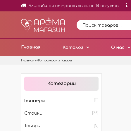
Ближайшая отправка заказов 14 августа
Главная
Каталог
О нас
Главная
»
Фотоальбом
» Товары
НОВИНКИ
ОТД
Категории
ОТДУ
МИНИ
Баннеры
[11]
ОТДУ
Стойки
[36]
ОТДУ
ДОБА
Товары
[5]