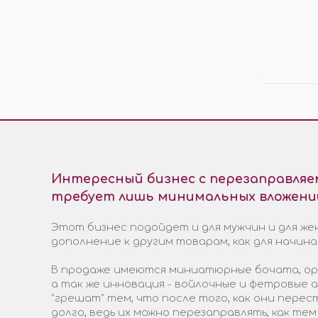
ЭЛЕКТРОТРАНСПОРТА
ПРО
МОСТЫ
ПОД
ХОДОВАЯ ЧАСТЬ
ЭЛЕКТРОМОТОРЫ И
КОМПЛЕКТЫ
ГИДРАВЛИКА
КОЛЁСА И ШИНЫ
Интересный бизнес с перезаправля
требует лишь минимальных вложени
Этот бизнес подойдет и для мужчин и для жен
дополнение к другим товарам, как для начин
В продаже имеются миниатюрные бочата, ори
а так же инновация - войлочные и фетровые
"грешат" тем, что после того, как они пере
долго, ведь их можно перезаправлять, как тем