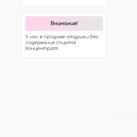
ДИФФУЗОРЫ
ПАЛ
ЕМКОСТИ ДЛЯ ДИФФУЗОРОВ
ПОШ
Внимание!
ГОТОВЫЕ ДИФФУЗОРЫ
УПАК
У нас в продаже отдушки без
ЖИДКОСТЬ ДЛЯ ДИФФУЗОРОВ
содержания спирта!
Концентрат!
РАСХОДНИКИ ДЛЯ РАБОТЫ
ФЛА
КАПЕ
РОЛЛ
АТОМ
КРЫШ
КОМПЛЕКТУЮЩИЕ ДЛЯ
ПРО