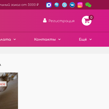
ьный заказ от 5000 ₽
0
Регистрация
плата
Контакты
Ещё
л
АРОМА ДИСКИ ВОЙЛОК
ПЛАСТИК ХАМЕЛЕОН
3D ДЕРЕВО ЭКО
Е
ЧЁРНЫЙ СТИЛЬ
Е
МЕТАЛЛИЧЕСКИЕ
МИНИ ИЗДЕЛИЯ