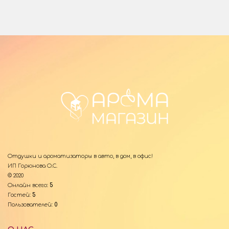
Отдушки и ароматизаторы в авто, в дом, в офис!
ИП Горюнова О.С.
© 2020
Онлайн всего:
5
Гостей:
5
Пользователей:
0