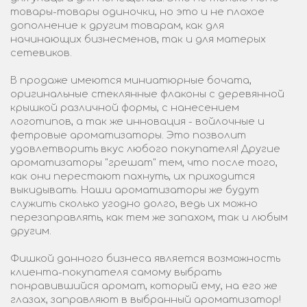
товары-товары одиночки, но это и не плохое
дополнение к другим товарам, как для
начинающих бизнесменов, так и для матерых
сетевиков.
В продаже имеются миниатюрные бочата,
оригинальные стеклянные флаконы с деревянной
крышкой различной формы, с нанесением
логотипов, а так же инновация - войлочные и
фетровые ароматизаторы. Это позволит
удовлетворить вкус любого покупателя! Другие
ароматизаторы "грешат" тем, что после того,
как они перестают пахнуть, их приходится
выкидывать. Наши ароматизаторы же будут
служить сколько угодно долго, ведь их можно
перезаправлять, как тем же запахом, так и любым
другим.
Фишкой данного бизнеса является возможность
клиента-покупателя самому выбрать
понравившийся аромат, который ему, на его же
глазах, заправляют в выбранный ароматизатор!