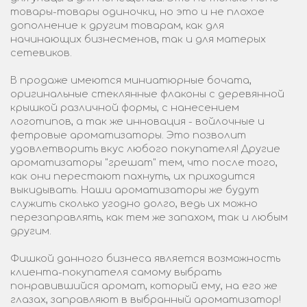
товары-товары одиночки, но это и не плохое
дополнение к другим товарам, как для
начинающих бизнесменов, так и для матерых
сетевиков.
В продаже имеются миниатюрные бочата,
оригинальные стеклянные флаконы с деревянной
крышкой различной формы, с нанесением
логотипов, а так же инновация - войлочные и
фетровые ароматизаторы. Это позволит
удовлетворить вкус любого покупателя! Другие
ароматизаторы "грешат" тем, что после того,
как они перестают пахнуть, их приходится
выкидывать. Наши ароматизаторы же будут
служить сколько угодно долго, ведь их можно
перезаправлять, как тем же запахом, так и любым
другим.
Фишкой данного бизнеса является возможность
клиента-покупателя самому выбрать
понравившийся аромат, который ему, на его же
глазах, заправляют в выбранный ароматизатор!