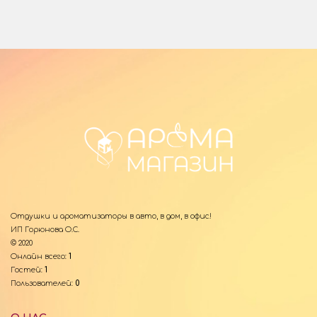
Отдушки и ароматизаторы в авто, в дом, в офис!
ИП Горюнова О.С.
© 2020
Онлайн всего:
1
Гостей:
1
Пользователей:
0