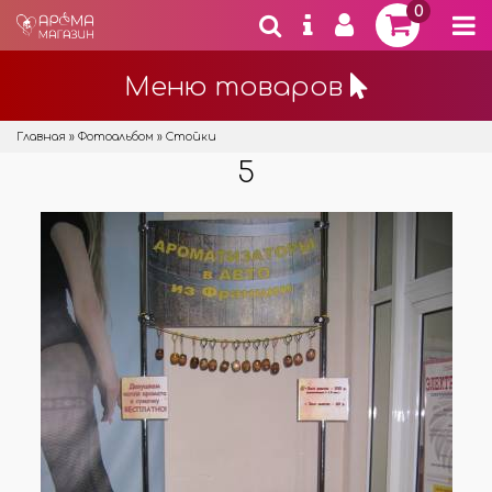
0
Меню товаров
Главная
»
Фотоальбом
» Стойки
5